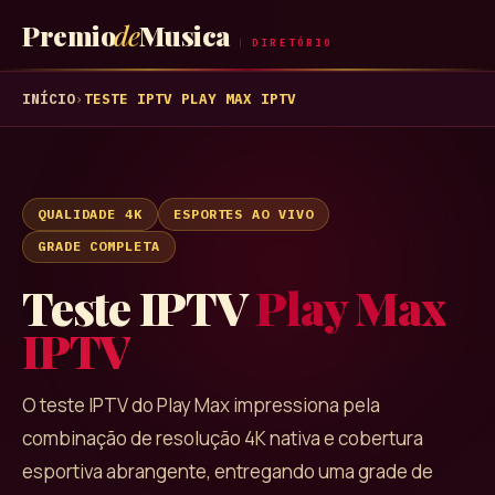
Premio
de
Musica
DIRETÓRIO
INÍCIO
›
TESTE IPTV
PLAY MAX IPTV
QUALIDADE 4K
ESPORTES AO VIVO
GRADE COMPLETA
Teste IPTV
Play Max
IPTV
O teste IPTV do Play Max impressiona pela
combinação de resolução 4K nativa e cobertura
esportiva abrangente, entregando uma grade de