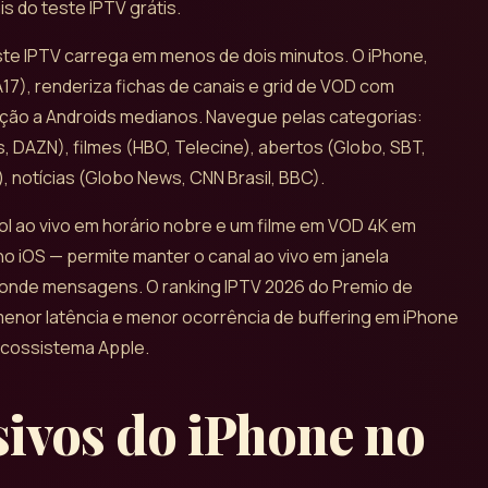
s do teste IPTV grátis.
este IPTV carrega em menos de dois minutos. O iPhone,
A17), renderiza fichas de canais e grid de VOD com
ação a Androids medianos. Navegue pelas categorias:
 DAZN), filmes (HBO, Telecine), abertos (Globo, SBT,
), notícias (Globo News, CNN Brasil, BBC).
bol ao vivo em horário nobre e um filme em VOD 4K em
 no iOS — permite manter o canal ao vivo em janela
ponde mensagens. O ranking IPTV 2026 do Premio de
enor latência e menor ocorrência de buffering em iPhone
ecossistema Apple.
sivos do iPhone no