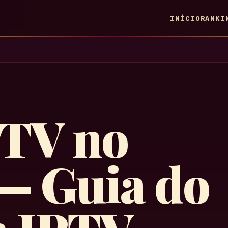
INÍCIO
RANKI
PTV no
— Guia do