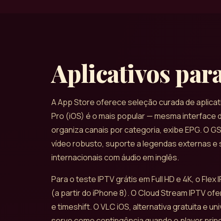
Aplicativos par
A App Store oferece seleção curada de aplicat
Pro (iOS) é o mais popular — mesma interface 
organiza canais por categoria, exibe EPG. O GS
vídeo robusto, suporte a legendas externas e 
internacionais com áudio em inglês.
Para o teste IPTV grátis em Full HD e 4K, o Flex
(a partir do iPhone 8). O Cloud Stream IPTV 
e timeshift. O VLC iOS, alternativa gratuita e
serve como contingência quando o player prin