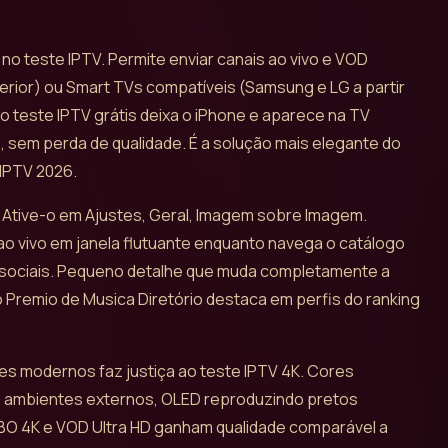
 no teste IPTV. Permite enviar canais ao vivo e VOD
rior) ou Smart TVs compatíveis (Samsung e LG a partir
 o teste IPTV grátis deixa o iPhone e aparece na TV
, sem perda de qualidade. É a solução mais elegante do
 IPTV 2026.
do. Ative-o em Ajustes, Geral, Imagem sobre Imagem.
ao vivo em janela flutuante enquanto navega o catálogo
sociais. Pequeno detalhe que muda completamente a
o Premio de Musica Diretório destaca em perfis do ranking
nes modernos faz justiça ao teste IPTV 4K. Cores
ara ambientes externos, OLED reproduzindo pretos
HBO 4K e VOD Ultra HD ganham qualidade comparável a