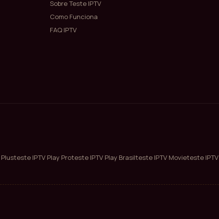
Sobre Teste IPTV
Como Funciona
FAQ IPTV
 Plus
teste IPTV Play Pro
teste IPTV Play Brasil
teste IPTV Movie
teste IPTV