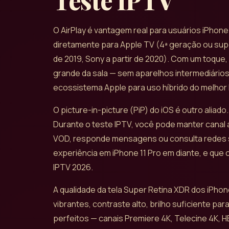
O AirPlay é vantagem real para usuários iPhone
diretamente para Apple TV (4ª geração ou supe
de 2019, Sony a partir de 2020). Com um toque,
grande da sala — sem aparelhos intermediários
ecossistema Apple para uso híbrido do melhor
O picture-in-picture (PiP) do iOS é outro alia
Durante o teste IPTV, você pode manter canal 
VOD, responde mensagens ou consulta redes 
experiência em iPhone 11 Pro em diante, e que 
IPTV 2026.
A qualidade da tela Super Retina XDR dos iPho
vibrantes, contraste alto, brilho suficiente p
perfeitos — canais Premiere 4K, Telecine 4K, 