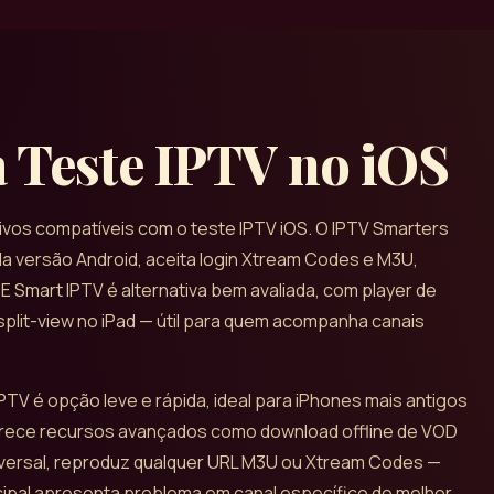
a Teste IPTV no iOS
ivos compatíveis com o teste IPTV iOS. O IPTV Smarters
da versão Android, aceita login Xtream Codes e M3U,
E Smart IPTV é alternativa bem avaliada, com player de
split-view no iPad — útil para quem acompanha canais
 IPTV é opção leve e rápida, ideal para iPhones mais antigos
oferece recursos avançados como download offline de VOD
 universal, reproduz qualquer URL M3U ou Xtream Codes —
cipal apresenta problema em canal específico do melhor