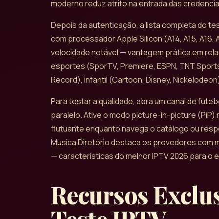
moderno reduz atrito na entrada das credenciai
Depois da autenticação, a lista completa do t
com processador Apple Silicon (A14, A15, A16, 
velocidade notável — vantagem prática em rel
esportes (SporTV, Premiere, ESPN, TNT Sports,
Record), infantil (Cartoon, Disney, Nickelodeon
Para testar a qualidade, abra um canal de fute
paralelo. Ative o modo picture-in-picture (PiP)
flutuante enquanto navega o catálogo ou res
Musica Diretório destaca os provedores com m
— características do melhor IPTV 2026 para o 
Recursos Exclu
Teste IPTV