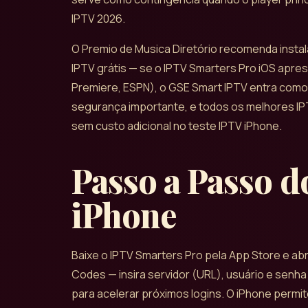
IPTV 2026.
O Premio de Musica Diretório recomenda instal
IPTV grátis — se o IPTV Smarters Pro iOS apres
Premiere, ESPN), o GSE Smart IPTV entra como a
segurança importante, e todos os melhores IP
sem custo adicional no teste IPTV iPhone.
Passo a Passo d
iPhone
Baixe o IPTV Smarters Pro pela App Store e abr
Codes — insira servidor (URL), usuário e senha
para acelerar próximos logins. O iPhone permit