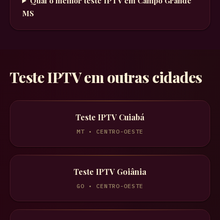
Qual o melhor teste IPTV em
Campo Grande
MS
Teste IPTV em outras cidades
Teste IPTV
Cuiabá
MT
•
CENTRO-OESTE
Teste IPTV
Goiânia
GO
•
CENTRO-OESTE